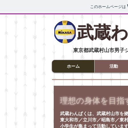
このホームページは
武蔵
東京都武蔵村山市男子
ホーム
活動
理想の身体を目指
武蔵わんぱくは、武蔵村山市を
東大和市／立川市／昭島市／東
小学生が集まって活動していま