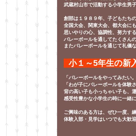
武蔵村山市で活動する小学生男
創部は１９８９年、子どもたち
全国大会、関東大会、都大会に
思いやりの心、協調性、努力す
バレーボールを通してたくさん
またバレーボールを
通じて礼儀
小１～5
年生の新
「バレーボールをやってみたい
「わが子にバレーボールを体験
背の高い子も小っちゃい子も、
感受性豊かな小学生の時に一緒
ご興味のある方は、ぜひ一度、
体験入部・見学はいつでも大歓