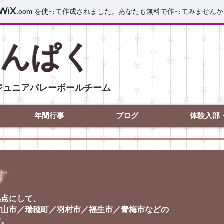
.com
を使って作成されました。あなたも無料で作ってみませんか
わんぱく
ジュニアバレーボールチーム
年間行事
ブログ
体験入部
す
拠点にして、
村山市／瑞穂町／羽村市／福生市／青梅市などの
す。